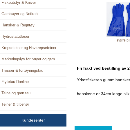
Fiskeutstyr & Kniver
Garnbøyer og Notkork
Hansker & Regntøy
Hydrostatutløser
større bi
Krepseteiner og Havkrepseteiner
Markeringslys for bøyer og garn
Fri frakt ved bestilling av 
Trosser & fortøyningstau
Yrkesfiskeren gummihansker
Flytetau Danline
Teine og garn tau
hanskene er 34cm lange slik a
Teiner & tilbehør
Kundesenter