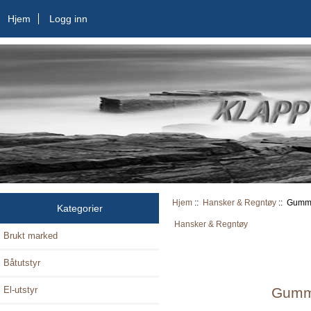
Hjem
Logg inn
Hjem
::
Hansker & Regntøy
:: Gummi 
Kategorier
Hansker & Regntøy
Brukt marked
Båtutstyr
El-utstyr
Gummi 