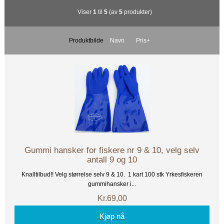
Viser
1
til
5
(av
5
produkter)
Produktbilde
Navn
Pris+
Gummi hansker for fiskere nr 9 & 10, velg selv
antall 9 og 10
Knalltilbud!! Velg størrelse selv 9 & 10. 1 kart 100 stk Yrkesfiskeren
gummihansker i...
Kr.69,00
Kjøp nå